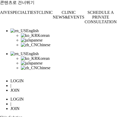
콘텐츠로 건너뛰기
AIVE
SPECIALTIEST
CLINIC
CLINIC
SCHEDULE A
NEWS&EVENTS
PRIVATE
CONSULTATION
English
Korean
Japanese
Chinese
English
Korean
Japanese
Chinese
LOGIN
|
JOIN
LOGIN
|
JOIN