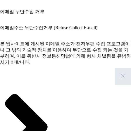
① 이 약관의 서비스 화면에 게시하거나 공지사항 게시판 또는
이메일 무단수집 거부
기타의 방법으로 공지함으로써 효력이 발생됩니다.
② 본원은 필요하다고 인정되는 경우 이 약관의 내용을 변경할
이메일주소 무단수집거부 (Refuse Collect E-mail)
수 있으며, 변경된 약관은 서비스 화면에 공지하며, 공지후 7일
이후에도 거부의사를 표시하지 아니하고
본 웹사이트에 게시된 이메일 주소가 전자우편 수집 프로그램이
서비스를 계속 사용할 경우 약관의 변경 사항에 동의한 것으로
나 그 밖의 기술적 장치를 이용하여 무단으로 수집 되는 것을 거
간주됩니다.
부하며, 이를 위반시 정보통신망법에 의해 형사 처벌됨을 유념하
시기 바랍니다.
③ 이용자가 변경된 약관에 동의하지 않는 경우 서비스 이용을
중단하고 본인의 회원등록을 취소할 수 있으며, 계속 사용하시는
경우에는 약관 변경에 동의한 것으로
정보통신망 이용촉진 및 정보보호 등에 관한 법률 [일부개정
2002.12.18 벌률 제06797호]
간주되며 변경된 약관은 전항과 같은 방법으로 효력이 발생합니
다.
제50조의2 (전자우편주소의 무단 수집행위 등 금지)
제4조(준용규정)
누구든지 전자우편주소의 수집을 거부하는 의가사 명시된 인터
이 약관에 명시되지 않은 사항은 전기통신기본법, 전기통신사업
넷 홈페이지에서 자동으로 전자우편주소를 수집하는 프로그램
법 및 기타 관련법령의 규정에 따릅니다.
그 밖의 기술적 장치를 이용하여 전자우편주소를 수집하여서는
아니된다.