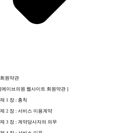
제10조. 개인정보관리책임자
이름: 이원철 대표
소속: BTQ클리닉
이메일:
wy.choi1@lingtea.co.kr
전화: 000-000-0000
제11조. 개인정보의 안전성 확보조치
방화벽, 접근제한, 보안교육 등 기술적/관리적 조치 시행
회원약관
[에이브의원 웹사이트 회원약관 ]
제12조. 정책 변경에 따른 공지의무
제 1 장 : 총칙
내용 변경 시 시행 최소 7일 전 홈페이지 공지
제 2 장 : 서비스 이용계약
영상정보처리기기 운영·관리 방침
제 3 장 : 계약당사자의 의무
제1조. 설치 목적
제 4 장 : 서비스 이용