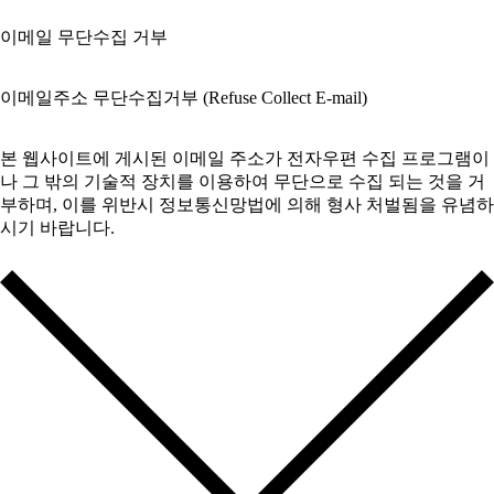
이메일 무단수집 거부
제2조. 개인정보의 수집 및 이용목적
[진료정보]
이메일주소 무단수집거부 (Refuse Collect E-mail)
진료서비스 제공 및 진료비 청구, 수납 등 원무 서비스 제공
본 웹사이트에 게시된 이메일 주소가 전자우편 수집 프로그램이
[홈페이지 상담정보]
나 그 밖의 기술적 장치를 이용하여 무단으로 수집 되는 것을 거
상담 제공, 공지사항 안내, 설문조사 등
부하며, 이를 위반시 정보통신망법에 의해 형사 처벌됨을 유념하
시기 바랍니다.
제3조. 개인정보의 보유 및 이용기간
정보통신망 이용촉진 및 정보보호 등에 관한 법률 [일부개정
[진료정보]
2002.12.18 벌률 제06797호]
의료법에 따라 보관
제50조의2 (전자우편주소의 무단 수집행위 등 금지)
[홈페이지 상담정보]
누구든지 전자우편주소의 수집을 거부하는 의가사 명시된 인터
관련 법령에 따라 최대 3년까지 보관
넷 홈페이지에서 자동으로 전자우편주소를 수집하는 프로그램
그 밖의 기술적 장치를 이용하여 전자우편주소를 수집하여서는
아니된다.
제4조. 개인정보의 파기절차 및 그 방법