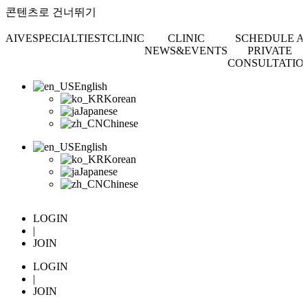
콘텐츠로 건너뛰기
AIVE
SPECIALTIEST
CLINIC
CLINIC
SCHEDULE A
NEWS&EVENTS
PRIVATE
CONSULTATIO
English
Korean
Japanese
Chinese
English
Korean
Japanese
Chinese
LOGIN
|
JOIN
LOGIN
|
JOIN