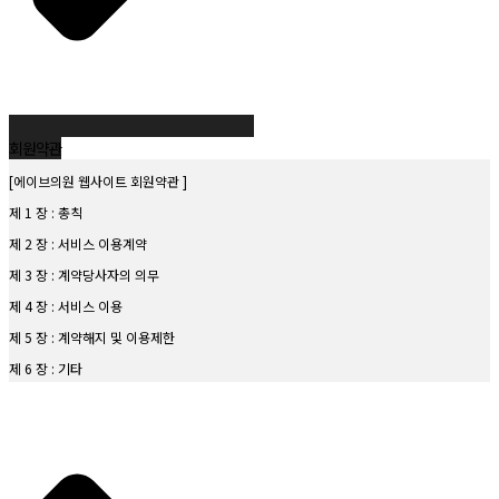
제50조제6항의 규정을 위반하여 영리목적의 광고성 정보를 전송한 자
제4조. 개인정보의 파기절차 및 그 방법
제50조의2의 규정을 위반하여 전자우편주소를 수집·판매·유통 또는 정보전송에 이용한
[파기절차]
자
목적 달성 시 즉시 파기
[파기방법]
회원약관
전자파일: 복구 불가능한 방법으로 삭제
[에이브의원 웹사이트 회원약관 ]
종이문서: 분쇄 또는 소각
제 1 장 : 총칙
제5조. 개인정보 제공 및 공유
제 2 장 : 서비스 이용계약
건강보험심사평가원 등 법령 근거에 따른 제공
제 3 장 : 계약당사자의 의무
통계 및 학술연구 목적: 식별 불가능한 형태로 제공
제 4 장 : 서비스 이용
수사기관 요청 시 법적 절차에 따라 제공
제 5 장 : 계약해지 및 이용제한
제 6 장 : 기타
제6조. 수집한 개인정보의 취급위탁
제1장 총 칙
수탁업체:
제1조(목적)
위탁업무:
이 약관은 본원이 홈페이지에서 제공하는 모든 서비스(이하 “서비스”라 한다)의 이용조건
보유기간:
및 절차에 관한 사항을 규정함을 목적으로 합니다