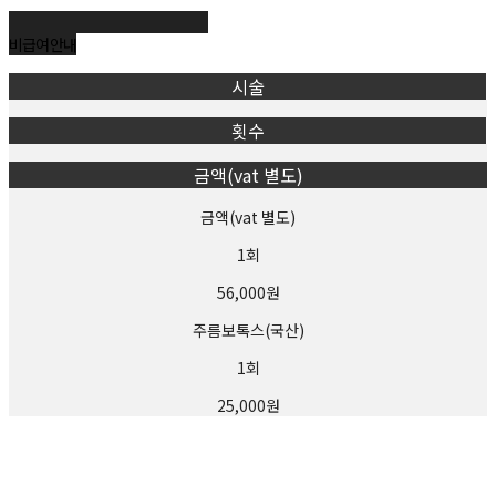
이 없는 한 서비스 이용신청을 승낙합니다.
본인 또는 생명/신체 보호 목적일 경우에만 허용
② 다음 각 호에 해당하는 경우에는 이용 승낙을 하지 않을 수 있습니다.
제50조의2의 규정을 위반하여 전자우편주소를 수집·판매·유통 또는 정보전송에 이용한
비급여 안내
제7조. 안전조치
자
1. 본인의 실명으로 신청하지 않았을 때
암호화, 열람기록 관리, 잠금장치 등 보안조치 시행
시술
2. 타인의 명의를 사용하여 신청하였을 때
제8조. 정책 변경 시 공지
횟수
3. 이용신청의 내용을 허위로 기재한 경우
변경 최소 7일 전 홈페이지 공지
4. 사회의 안녕 질서 또는 미풍양속을 저해할 목적으로 신청하였을 때
(부칙)
금액(vat 별도)
(시행일) 이 약관은 2025년 6월 2일부터 시행합니다.
5. 기타 본원이 정한 이용신청 요건에 미비 되었을 때
▷ 회원 가입은 본인 가입을 원칙으로 하며, 만약 허위 가입시 제명 처리되며, 이로 인해
금액(vat 별도)
발생하는 일체의 피해에 대해서는 허위 가입자에게 법적인 책임이 있음을 알려드립니다.
제8조(계약사항의 변경)
1회
Copyright ⓒ BTQ의원 all rights reserved
회원은 이용신청시 기재한 사항이 변경되었을 경우에는 수정하여야 하며, 수정하지 아니
하여 발생하는 문제의 책임은 회원에게 있습니다.
56,000원
제3장 계약당사자의 의무
주름보톡스(국산)
제9조(본원의 의무)
본원은 서비스 제공과 관련해서 알고 있는 회원의 신상 정보를 본인의 승낙 없이 제3자에
1회
게 누설하거나 배포하지 않습니다. 단, 전기통신기본법 등 법률의 규정에 의해 국가기관
의 요구가 있는 경우, 범죄에 대한 수사상의 목적이 있거나 또는 기타 관계법령에서 정한
25,000원
절차에 의한 요청이 있을 경우에는 그러하지 아니합니다.
제10조(회원의 의무)
① 회원은 서비스를 이용할 때 다음 각 호의 행위를 하지 않아야 합니다.