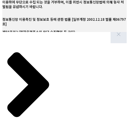
이용하여 무단으로 수집 되는 것을 거부하며, 이를 위반시 정보통신망법에 의해 형사 처
방화벽, 접근제한, 보안교육 등 기술적/관리적 조치 시행
② 본원은 필요하다고 인정되는 경우 이 약관의 내용을 변경할 수 있으며, 변경된 약관은
벌됨을 유념하시기 바랍니다.
서비스 화면에 공지하며, 공지후 7일 이후에도 거부의사를 표시하지 아니하고
제12조. 정책 변경에 따른 공지의무
서비스를 계속 사용할 경우 약관의 변경 사항에 동의한 것으로 간주됩니다.
정보통신망 이용촉진 및 정보보호 등에 관한 법률 [일부개정 2002.12.18 벌률 제06797
호]
내용 변경 시 시행 최소 7일 전 홈페이지 공지
③ 이용자가 변경된 약관에 동의하지 않는 경우 서비스 이용을 중단하고 본인의 회원등록
을 취소할 수 있으며, 계속 사용하시는 경우에는 약관 변경에 동의한 것으로
제50조의2 (전자우편주소의 무단 수집행위 등 금지)
영상정보처리기기 운영·관리 방침
간주되며 변경된 약관은 전항과 같은 방법으로 효력이 발생합니다.
제1조. 설치 목적
누구든지 전자우편주소의 수집을 거부하는 의가사 명시된 인터넷 홈페이지에서 자동으로
제4조(준용규정)
전자우편주소를 수집하는 프로그램 그 밖의 기술적 장치를 이용하여 전자우편주소를 수
시설 안전 및 화재 예방, 고객 보호
집하여서는 아니된다.
이 약관에 명시되지 않은 사항은 전기통신기본법, 전기통신사업법 및 기타 관련법령의 규
제2조. 설치 위치 및 범위
정에 따릅니다.
누구든지 제1항의 규정을 위반하여 수집된 전자우편주소를 판매·유통하여서는 아니된
내부 및 출입구 복도 등
제2장 서비스 이용계약
다.
제3조. 관리책임자 및 접근권한자
제5조(이용계약의 성립)
누구든지 제1항 및 제2항의 규정에 의하여 수집·판매 및 유통이 금지된 전자우편주소임
이원철 대표 (000-000-0000)
이용계약은 이용자의 이용신청에 대한 본원의 승낙과 이용자의 약관 내용에 대한 동의로
을 알고 이를 정보전송에 이용하여서는 아니된다.
성립됩니다.
제4조. 촬영시간 및 보관
제6조(이용신청)
24시간 촬영, 30일 이내 서버 보관
제65조의2 (벌칙) 다음 각호의 1에 해당하는 자는 1천만원 이하의 벌금에 처한다.
이용신청은 서비스의 회원정보 화면에서 이용자가 본원에서 요구하는 가입신청서 양식에
제5조. 영상 확인 방법
개인의 신상정보를 기록하여 신청할 수 있습니다.
제50조제4항의 규정을 위반하여 기술적 조치를 한 자
병원 방문 후 관리책임자 요청 시 확인 가능
제7조(이용신청의 승낙)
제6조. 열람 제한
① 회원이 신청서의 모든 사항을 정확히 기재하여 이용신청을 하였을 경우에 특별한 사정
제50조제6항의 규정을 위반하여 영리목적의 광고성 정보를 전송한 자