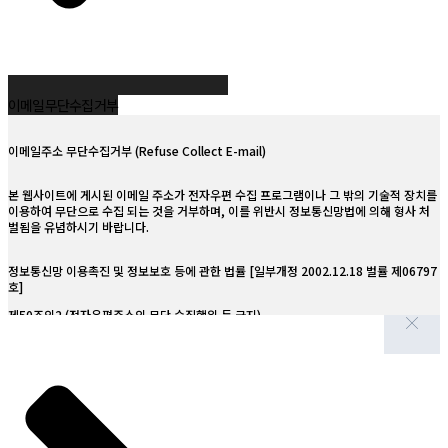
6. 패스워드(PASSWORD) : 회원의 정보 보호를 위해 이용자 자신이 설정한 영문자와 숫
제10조. 개인정보관리책임자
자, 특수문자의 조합
이름: 이원철 대표
7. 이용해지 : 본원 또는 회원이 서비스 이용이후 그 이용계약을 종료시키는 의사표시
소속: BTQ클리닉
제3조(약관의 효력과 변경)
이메일 무단수집 거부
이메일:
wy.choi1@lingtea.co.kr
회원은 변경된 약관에 동의하지 않을 경우 회원 탈퇴(해지)를 요청할 수 있으며, 변경된
약관의 효력 발생일로부터 7일 이후에도 거부의사를 표시하지 아니하고 서비스를 계속
전화: 000-000-0000
이메일주소 무단수집거부 (Refuse Collect E-mail)
사용할 경우 약관의 변경 사항에 동의한 것으로 간주됩니다
① 이 약관의 서비스 화면에 게시하거나 공지사항 게시판 또는 기타의 방법으로 공지함으
제11조. 개인정보의 안전성 확보조치
본 웹사이트에 게시된 이메일 주소가 전자우편 수집 프로그램이나 그 밖의 기술적 장치를
로써 효력이 발생됩니다.
이용하여 무단으로 수집 되는 것을 거부하며, 이를 위반시 정보통신망법에 의해 형사 처
방화벽, 접근제한, 보안교육 등 기술적/관리적 조치 시행
② 본원은 필요하다고 인정되는 경우 이 약관의 내용을 변경할 수 있으며, 변경된 약관은
벌됨을 유념하시기 바랍니다.
서비스 화면에 공지하며, 공지후 7일 이후에도 거부의사를 표시하지 아니하고
제12조. 정책 변경에 따른 공지의무
서비스를 계속 사용할 경우 약관의 변경 사항에 동의한 것으로 간주됩니다.
정보통신망 이용촉진 및 정보보호 등에 관한 법률 [일부개정 2002.12.18 벌률 제06797
호]
내용 변경 시 시행 최소 7일 전 홈페이지 공지
③ 이용자가 변경된 약관에 동의하지 않는 경우 서비스 이용을 중단하고 본인의 회원등록
을 취소할 수 있으며, 계속 사용하시는 경우에는 약관 변경에 동의한 것으로
제50조의2 (전자우편주소의 무단 수집행위 등 금지)
영상정보처리기기 운영·관리 방침
간주되며 변경된 약관은 전항과 같은 방법으로 효력이 발생합니다.
제1조. 설치 목적
누구든지 전자우편주소의 수집을 거부하는 의가사 명시된 인터넷 홈페이지에서 자동으로
제4조(준용규정)
전자우편주소를 수집하는 프로그램 그 밖의 기술적 장치를 이용하여 전자우편주소를 수
시설 안전 및 화재 예방, 고객 보호
집하여서는 아니된다.
이 약관에 명시되지 않은 사항은 전기통신기본법, 전기통신사업법 및 기타 관련법령의 규
제2조. 설치 위치 및 범위
정에 따릅니다.
누구든지 제1항의 규정을 위반하여 수집된 전자우편주소를 판매·유통하여서는 아니된
내부 및 출입구 복도 등
제2장 서비스 이용계약