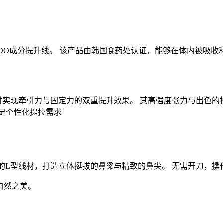
计的PDO成分提升线。 该产品由韩国食药处认证，能够在体内被
， 可同时实现牵引力与固定力的双重提升效果。 其高强度张力与出
足个性化提拉需求
结构的L型线材，打造立体挺拔的鼻梁与精致的鼻尖。 无需开刀，
自然之美。