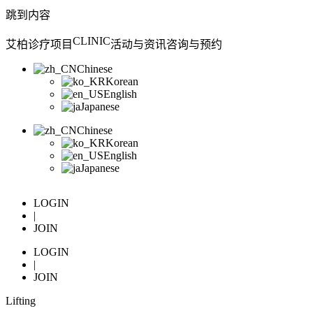
跳到内容
CLINIC
艾柏
诊疗项目
活动与资讯
咨询与预约
Chinese
Korean
English
Japanese
Chinese
Korean
English
Japanese
LOGIN
|
JOIN
LOGIN
|
JOIN
Lifting