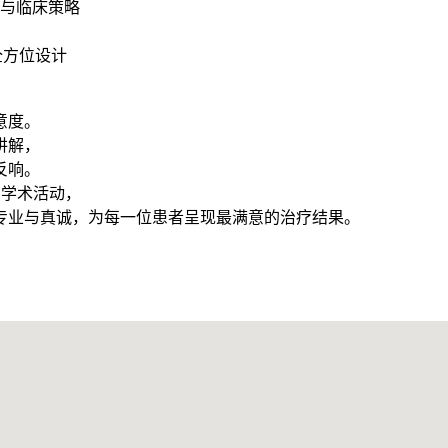
验与临床策略
y全方位设计
意度。
讲解，
反响。
究与学术活动，
专业与真诚，为每一位患者呈现最满意的治疗结果。