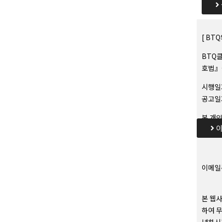
[ BT
BTQ
호법』
시행일자
공고일자
본 개
이
이메일주
본 웹
하여 