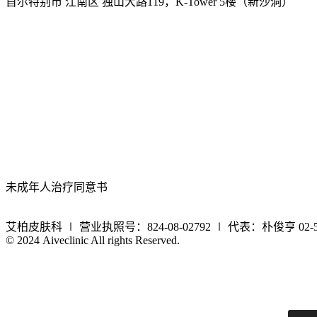
首尔特别市 江南区 独山大路119，K-Tower 5楼（新沙洞）
未成年人治疗同意书
艾柏皮肤科 ∣
营业执照号：824-08-02792 ∣
代表：朴俊亨
02-
© 2024 Aiveclinic All rights Reserved.