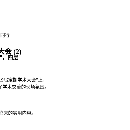
您同行
 (2)
层E厅，四层
19届定期学术大会”上，
引领了学术交流的现场氛围。
。
临床的实用内容。