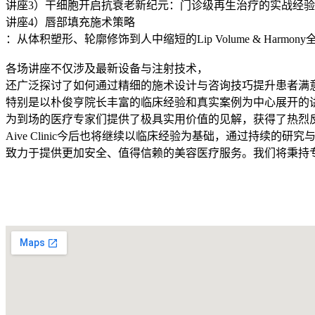
讲座3）干细胞开启抗衰老新纪元：门诊级再生治疗的实战经
讲座4）唇部填充施术策略
：从体积塑形、轮廓修饰到人中缩短的Lip Volume & Harmon
各场讲座不仅涉及最新设备与注射技术，
还广泛探讨了如何通过精细的施术设计与咨询技巧提升患者满
特别是以朴俊亨院长丰富的临床经验和真实案例为中心展开的
为到场的医疗专家们提供了极具实用价值的见解，获得了热烈
Aive Clinic今后也将继续以临床经验为基础，通过持续的研
致力于提供更加安全、值得信赖的美容医疗服务。我们将秉持
返回列表