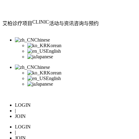
CLINIC
艾柏
诊疗项目
活动与资讯
咨询与预约
Chinese
Korean
English
Japanese
Chinese
Korean
English
Japanese
LOGIN
|
JOIN
LOGIN
|
JOIN