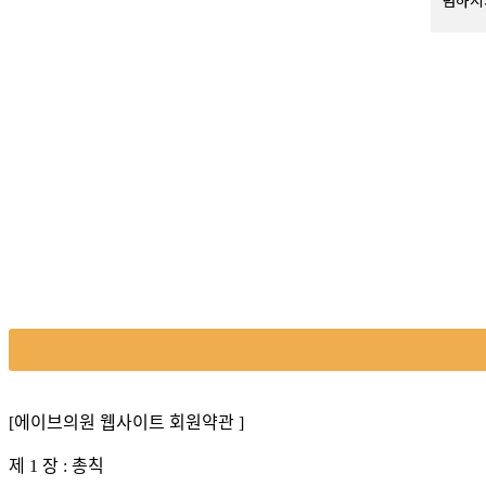
념하시
정보통신
제50조
누구든
자우편
서는 
누구든
제1조
누구든
병원은
고 이
[진료
[에이브의원 웹사이트 회원약관 ]
제65조
제 1 장 : 총칙