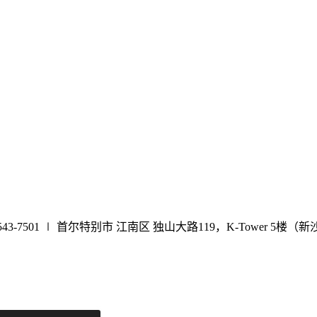
来院指南
地址复制
wechat ID: aive6661
电话咨询
543-7501 ∣
首尔特别市 江南区 独山大路119，K-Tower 5楼（新