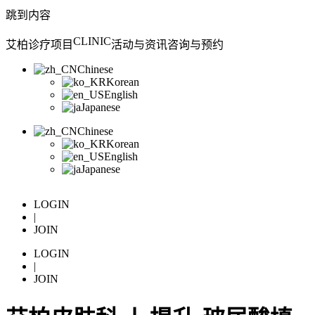
跳到内容
CLINIC
艾柏
诊疗项目
活动与资讯
咨询与预约
Chinese
Korean
English
Japanese
Chinese
Korean
English
Japanese
LOGIN
|
JOIN
Awaken
LOGIN
|
your
JOIN
Inner