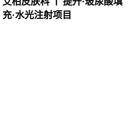
艾柏皮肤科 ㅣ 提升·玻尿酸填
Vital
充·水光注射项目
Elegance
真正的美，从 Aive
开始。
细节之处，重新定
义美的标准。
→
View
→
More