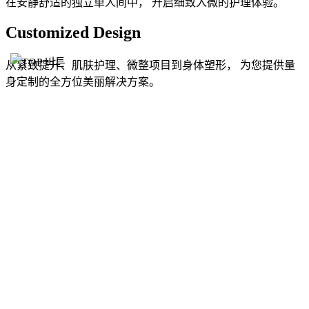
在安静舒适的独立单人间中， 开启细致入微的护理体验。
Customized Design
从紧致提升、肌肤护理、微整项目到身体塑形， 为您提供量
身定制的全方位美丽解决方案。
Professional Mastery
比起设备，更重要的是医疗团队值得信赖的专业技术，只为呈
现熟练双手带来的精细与卓越
신사역 울쎄라 & 써마지 – 탄력과 리프팅을 동시에
INFLUENCERS WITH AIVE
众多明星信赖的真诚诊疗与细致护理，Aive艾柏医院将始终守
护您的美丽。
에이브의 프리미엄 기기를 소개합니다.